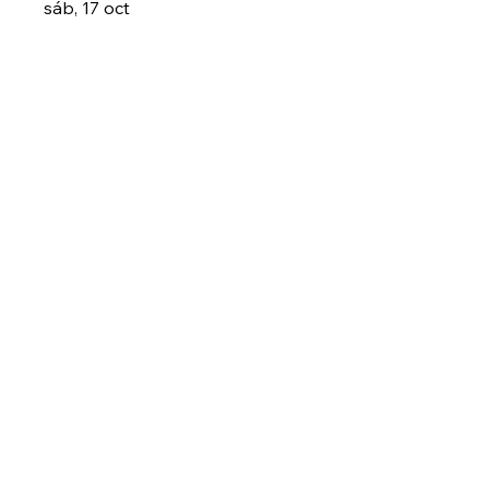
sáb, 17 oct
Leer más
Leer más
Kit Medicina Herbal
sáb, 24 oct
Leer más
Leer más
Plantas de poder
sáb, 31 oct