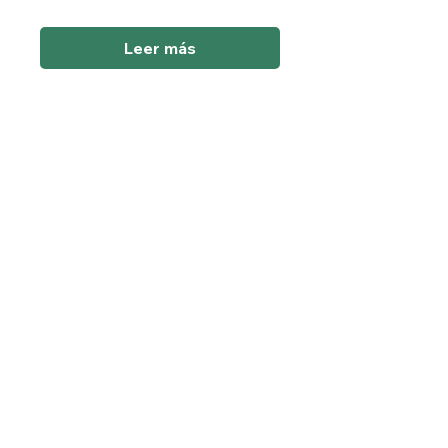
Leer más
Plantas de poder
sáb, 31 oct
Leer más
Leer más
Masaje
Descontracturante
sáb, 14 nov