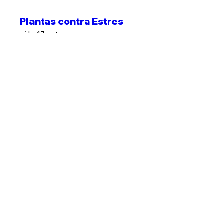
Plantas contra Estres
sáb, 17 oct
Leer más
Leer más
Kit Medicina Herbal
sáb, 24 oct
Leer más
Leer más