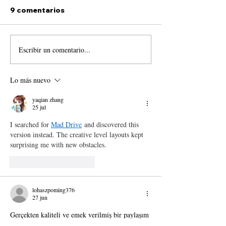
9 comentarios
Escribir un comentario...
Del tiempo, del
La Obsolescen
espacio y de cosas
Futuro o el
mejores.
Reencantamie
Lo más nuevo
el Presente.
yaqian zhang
25 jul
I searched for 
Mad Drive
 and discovered this 
version instead. The creative level layouts kept 
surprising me with new obstacles.
Me gusta
Reaccionar
lohaszpoming376
27 jun
Gerçekten kaliteli ve emek verilmiş bir paylaşım 
tıklama testi 
olmuş. Son zamanlarda 
araçlarına 