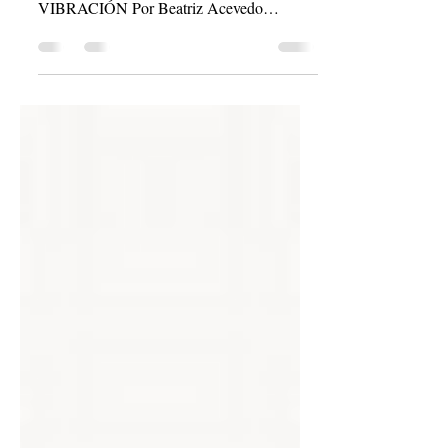
Tambor Chamánico.
SANACIÓN Y CONEXIÓN
ESPIRITUAL A BASE DE ENERGÍA Y
VIBRACIÓN Por Beatriz Acevedo
Congruencia, si congruencia es una palabra
que nos...